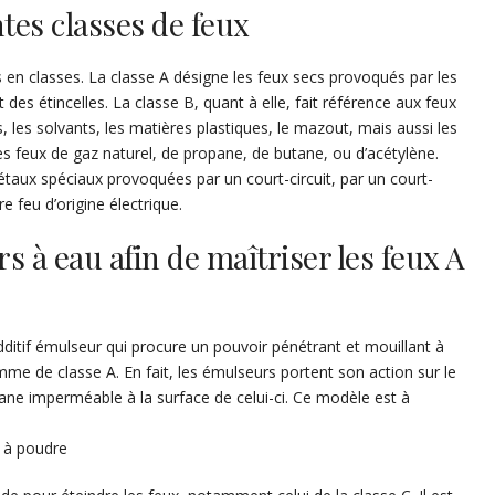
ntes classes de feux
s en classes. La classe A désigne les feux secs provoqués par les
t des étincelles. La classe B, quant à elle, fait référence aux feux
les, les solvants, les matières plastiques, le mazout, mais aussi les
 des feux de gaz naturel, de propane, de butane, ou d’acétylène.
taux spéciaux provoquées par un court-circuit, par un court-
re feu d’origine électrique.
s à eau afin de maîtriser les feux A
ditif émulseur qui procure un pouvoir pénétrant et mouillant à
amme de classe A. En fait, les émulseurs portent son action sur le
ne imperméable à la surface de celui-ci. Ce modèle est à
s à poudre