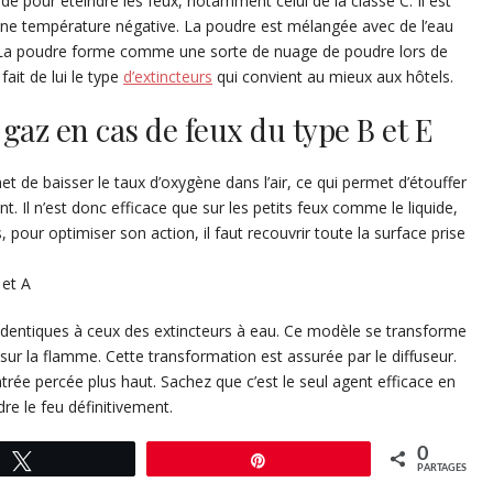
ide pour éteindre les feux, notamment celui de la classe C. Il est
 une température négative. La poudre est mélangée avec de l’eau
és. La poudre forme comme une sorte de nuage de poudre lors de
 fait de lui le type
d’extincteurs
qui convient au mieux aux hôtels.
à gaz en cas de feux du type B et E
 de baisser le taux d’oxygène dans l’air, ce qui permet d’étouffer
t. Il n’est donc efficace que sur les petits feux comme le liquide,
, pour optimiser son action, il faut recouvrir toute la surface prise
 et A
u identiques à ceux des extincteurs à eau. Ce modèle se transforme
 sur la flamme. Cette transformation est assurée par le diffuseur.
l’entrée percée plus haut. Sachez que c’est le seul agent efficace en
re le feu définitivement.
0
Tweetez
Épingle
PARTAGES